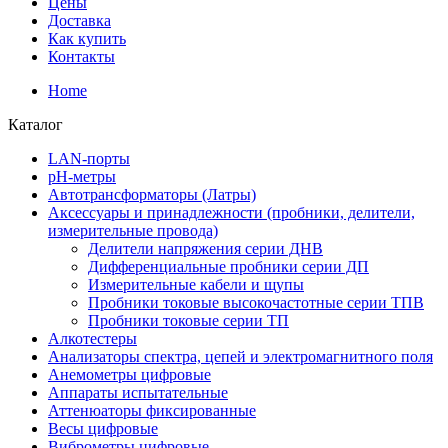
Цены
Доставка
Как купить
Контакты
Home
Каталог
LAN-порты
pH-метры
Автотрансформаторы (Латры)
Аксессуары и принадлежности (пробники, делители,
измерительные провода)
Делители напряжения серии ДНВ
Дифференциальные пробники серии ДП
Измерительные кабели и щупы
Пробники токовые высокочастотные серии ТПВ
Пробники токовые серии ТП
Алкотестеры
Анализаторы спектра, цепей и электромагнитного поля
Анемометры цифровые
Аппараты испытательные
Аттенюаторы фиксированные
Весы цифровые
Виброметры цифровые