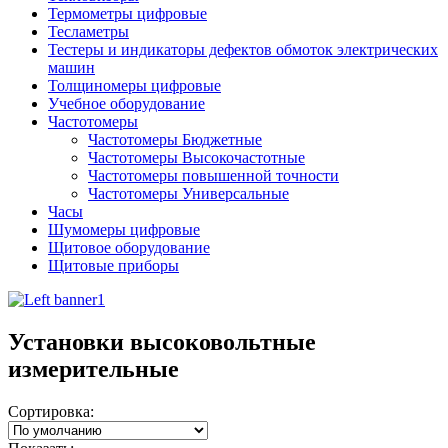
Термометры цифровые
Тесламетры
Тестеры и индикаторы дефектов обмоток электрических
машин
Толщиномеры цифровые
Учебное оборудование
Частотомеры
Частотомеры Бюджетные
Частотомеры Высокочастотные
Частотомеры повышенной точности
Частотомеры Универсальные
Часы
Шумомеры цифровые
Щитовое оборудование
Щитовые приборы
Установки высоковольтные
измерительные
Сортировка: