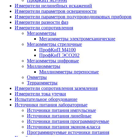
ПрофКиП М3-99М
Измерители нелинейных искажений
Измерители параметров освещенности
Измерители параметров полупроводниковых приборов
Измерители разности фаз
Измерители сопротивления
Мегаомметры
Мегаомметры электромеханические
Мегаомметры стрелочные
ПрофКиП М4100
ПрофКиП ЭСО202
Мегаомметры цифровые
Миллиомметры
Миллиомметры переносные
Омметры
Терраомметры
Измерители сопротивления заземления
Измерители тока утечки
Испытательное оборудование
Источники питания лабораторные
Источники питания импульсные
Источники питания линейные
Источники питания программируемые
Источники питания эконом-класса
Программируемые источники питания