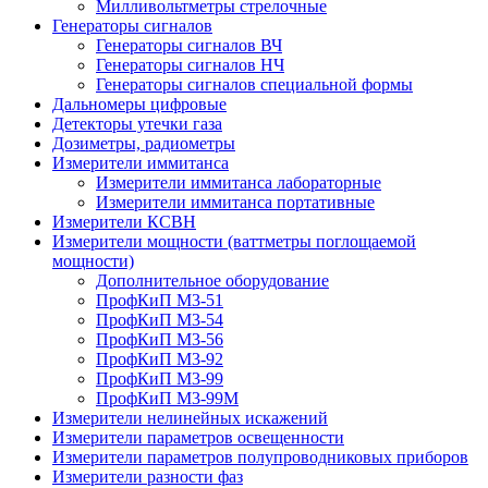
Милливольтметры стрелочные
Генераторы сигналов
Генераторы сигналов ВЧ
Генераторы сигналов НЧ
Генераторы сигналов специальной формы
Дальномеры цифровые
Детекторы утечки газа
Дозиметры, радиометры
Измерители иммитанса
Измерители иммитанса лабораторные
Измерители иммитанса портативные
Измерители КСВН
Измерители мощности (ваттметры поглощаемой
мощности)
Дополнительное оборудование
ПрофКиП М3-51
ПрофКиП М3-54
ПрофКиП М3-56
ПрофКиП М3-92
ПрофКиП М3-99
ПрофКиП М3-99М
Измерители нелинейных искажений
Измерители параметров освещенности
Измерители параметров полупроводниковых приборов
Измерители разности фаз