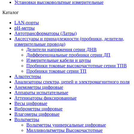
Установки высоковольтные измерительные
Каталог
LAN-порты
pH-метры
Автотрансформаторы (Латры)
Аксессуары и принадлежности (пробники, делители,
измерительные провода)
Делители напряжения серии ДНВ
Дифференциальные пробники серии ДП
Измерительные кабели и щупы
Пробники токовые высокочастотные серии ТПВ
Пробники токовые серии ТП
Алкотестеры
Анализаторы спектра, цепей и электромагнитного поля
Анемометры цифровые
Аппараты испытательные
Аттенюаторы фиксированные
Весы цифровые
Виброметры цифровые
Влагомеры цифровые
Вольтметры
Вольтметры универсальные цифровые
Милливольтметры Высокочастотные