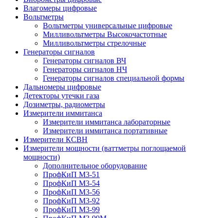
Влагомеры цифровые
Вольтметры
Вольтметры универсальные цифровые
Милливольтметры Высокочастотные
Милливольтметры стрелочные
Генераторы сигналов
Генераторы сигналов ВЧ
Генераторы сигналов НЧ
Генераторы сигналов специальной формы
Дальномеры цифровые
Детекторы утечки газа
Дозиметры, радиометры
Измерители иммитанса
Измерители иммитанса лабораторные
Измерители иммитанса портативные
Измерители КСВН
Измерители мощности (ваттметры поглощаемой
мощности)
Дополнительное оборудование
ПрофКиП М3-51
ПрофКиП М3-54
ПрофКиП М3-56
ПрофКиП М3-92
ПрофКиП М3-99