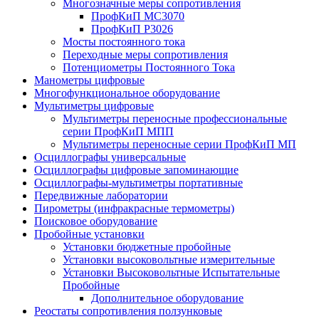
Многозначные меры сопротивления
ПрофКиП МС3070
ПрофКиП Р3026
Мосты постоянного тока
Переходные меры сопротивления
Потенциометры Постоянного Тока
Манометры цифровые
Многофункциональное оборудование
Мультиметры цифровые
Мультиметры переносные профессиональные
серии ПрофКиП МПП
Мультиметры переносные серии ПрофКиП МП
Осциллографы универсальные
Осциллографы цифровые запоминающие
Осциллографы-мультиметры портативные
Передвижные лаборатории
Пирометры (инфракрасные термометры)
Поисковое оборудование
Пробойные установки
Установки бюджетные пробойные
Установки высоковольтные измерительные
Установки Высоковольтные Испытательные
Пробойные
Дополнительное оборудование
Реостаты сопротивления ползунковые