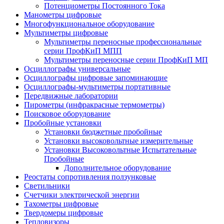
Потенциометры Постоянного Тока
Манометры цифровые
Многофункциональное оборудование
Мультиметры цифровые
Мультиметры переносные профессиональные
серии ПрофКиП МПП
Мультиметры переносные серии ПрофКиП МП
Осциллографы универсальные
Осциллографы цифровые запоминающие
Осциллографы-мультиметры портативные
Передвижные лаборатории
Пирометры (инфракрасные термометры)
Поисковое оборудование
Пробойные установки
Установки бюджетные пробойные
Установки высоковольтные измерительные
Установки Высоковольтные Испытательные
Пробойные
Дополнительное оборудование
Реостаты сопротивления ползунковые
Светильники
Счетчики электрической энергии
Тахометры цифровые
Твердомеры цифровые
Тепловизоры