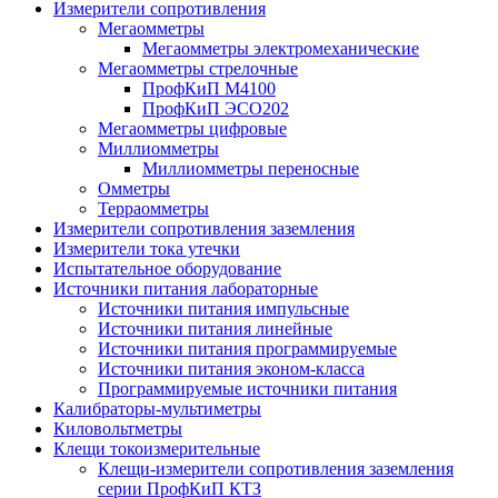
Измерители сопротивления
Мегаомметры
Мегаомметры электромеханические
Мегаомметры стрелочные
ПрофКиП М4100
ПрофКиП ЭСО202
Мегаомметры цифровые
Миллиомметры
Миллиомметры переносные
Омметры
Терраомметры
Измерители сопротивления заземления
Измерители тока утечки
Испытательное оборудование
Источники питания лабораторные
Источники питания импульсные
Источники питания линейные
Источники питания программируемые
Источники питания эконом-класса
Программируемые источники питания
Калибраторы-мультиметры
Киловольтметры
Клещи токоизмерительные
Клещи-измерители сопротивления заземления
серии ПрофКиП КТЗ