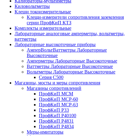
Калибраторы-мультиметры
Киловольтметры
Клещи токоизмерительные
Клещи-измерители сопротивления заземления
серии ПрофКиП КТЗ
Комплекты измерительные
Лабораторные аналоговые амперметры, вольтметры,
ваттметры
Лабораторные высокоточные приборы
АмперВольтВаттметры Лабораторные
Высокоточные
Амперметры Лабораторные Высокоточные
Ваттметры Лабораторные Высокоточные
Вольтметры Лабораторные Высокоточные
Серия С500
Магазины, мосты и меры сопротивления
Магазины сопротивлений
ПрофКиП МСМ
ПрофКиП МСР-60
ПрофКиП МСР-63
ПрофКиП Р33
ПрофКиП Р40100
ПрофКиП Р4831
ПрофКиП Р4834
Меры-имитаторы