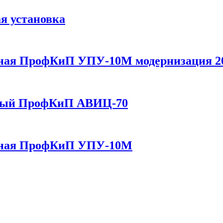
 установка
ная ПрофКиП УПУ-10М модернизация 20
ьный ПрофКиП АВИЦ-70
льная ПрофКиП УПУ-10М