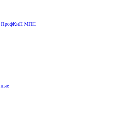
ии ПрофКиП МПП
йные