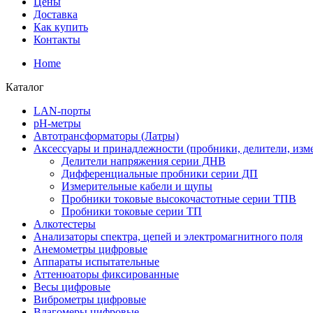
Цены
Доставка
Как купить
Контакты
Home
Каталог
LAN-порты
pH-метры
Автотрансформаторы (Латры)
Аксессуары и принадлежности (пробники, делители, изм
Делители напряжения серии ДНВ
Дифференциальные пробники серии ДП
Измерительные кабели и щупы
Пробники токовые высокочастотные серии ТПВ
Пробники токовые серии ТП
Алкотестеры
Анализаторы спектра, цепей и электромагнитного поля
Анемометры цифровые
Аппараты испытательные
Аттенюаторы фиксированные
Весы цифровые
Виброметры цифровые
Влагомеры цифровые