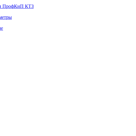
ии ПрофКиП КТЗ
тметры
ые