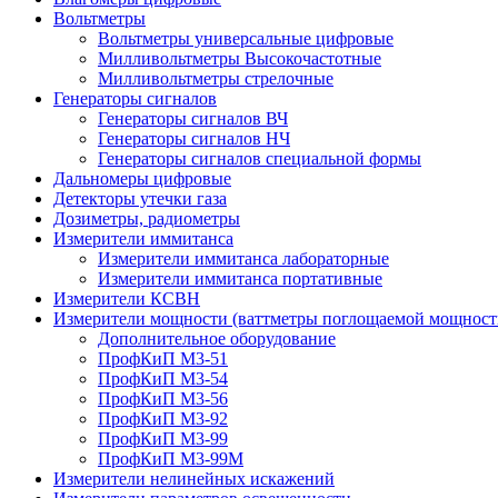
Вольтметры
Вольтметры универсальные цифровые
Милливольтметры Высокочастотные
Милливольтметры стрелочные
Генераторы сигналов
Генераторы сигналов ВЧ
Генераторы сигналов НЧ
Генераторы сигналов специальной формы
Дальномеры цифровые
Детекторы утечки газа
Дозиметры, радиометры
Измерители иммитанса
Измерители иммитанса лабораторные
Измерители иммитанса портативные
Измерители КСВН
Измерители мощности (ваттметры поглощаемой мощност
Дополнительное оборудование
ПрофКиП М3-51
ПрофКиП М3-54
ПрофКиП М3-56
ПрофКиП М3-92
ПрофКиП М3-99
ПрофКиП М3-99М
Измерители нелинейных искажений