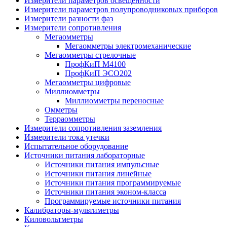
Измерители параметров освещенности
Измерители параметров полупроводниковых приборов
Измерители разности фаз
Измерители сопротивления
Мегаомметры
Мегаомметры электромеханические
Мегаомметры стрелочные
ПрофКиП М4100
ПрофКиП ЭСО202
Мегаомметры цифровые
Миллиомметры
Миллиомметры переносные
Омметры
Терраомметры
Измерители сопротивления заземления
Измерители тока утечки
Испытательное оборудование
Источники питания лабораторные
Источники питания импульсные
Источники питания линейные
Источники питания программируемые
Источники питания эконом-класса
Программируемые источники питания
Калибраторы-мультиметры
Киловольтметры