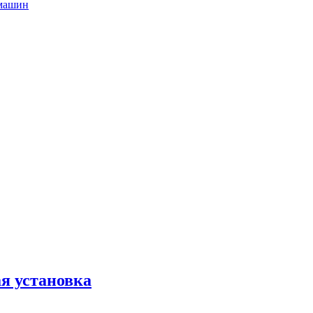
 машин
 установка