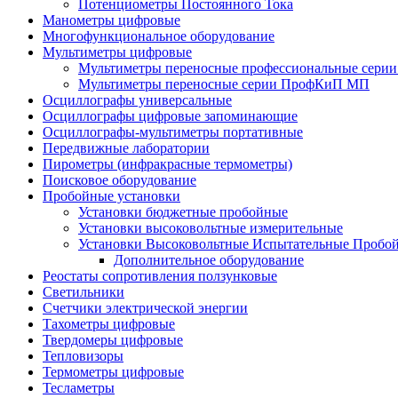
Потенциометры Постоянного Тока
Манометры цифровые
Многофункциональное оборудование
Мультиметры цифровые
Мультиметры переносные профессиональные сер
Мультиметры переносные серии ПрофКиП МП
Осциллографы универсальные
Осциллографы цифровые запоминающие
Осциллографы-мультиметры портативные
Передвижные лаборатории
Пирометры (инфракрасные термометры)
Поисковое оборудование
Пробойные установки
Установки бюджетные пробойные
Установки высоковольтные измерительные
Установки Высоковольтные Испытательные Пробо
Дополнительное оборудование
Реостаты сопротивления ползунковые
Светильники
Счетчики электрической энергии
Тахометры цифровые
Твердомеры цифровые
Тепловизоры
Термометры цифровые
Тесламетры