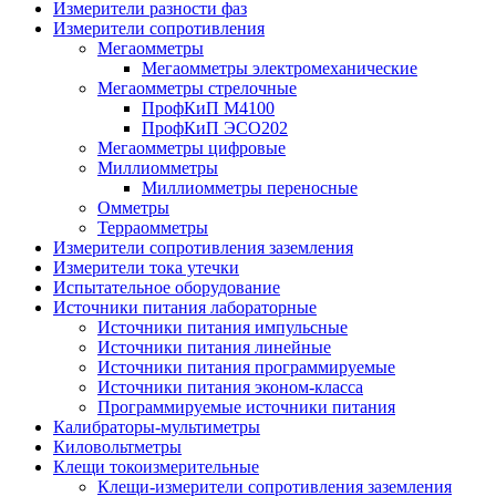
Измерители разности фаз
Измерители сопротивления
Мегаомметры
Мегаомметры электромеханические
Мегаомметры стрелочные
ПрофКиП М4100
ПрофКиП ЭСО202
Мегаомметры цифровые
Миллиомметры
Миллиомметры переносные
Омметры
Терраомметры
Измерители сопротивления заземления
Измерители тока утечки
Испытательное оборудование
Источники питания лабораторные
Источники питания импульсные
Источники питания линейные
Источники питания программируемые
Источники питания эконом-класса
Программируемые источники питания
Калибраторы-мультиметры
Киловольтметры
Клещи токоизмерительные
Клещи-измерители сопротивления заземления