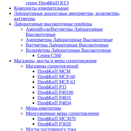
серии ПрофКиП КТЗ
Комплекты измерительные
Лабораторные аналоговые амперметры, вольтметры,
ваттметры
Лабораторные высокоточные приборы
АмперВольтВаттметры Лабораторные
Высокоточные
Амперметры Лабораторные Высокоточные
Ваттметры Лабораторные Высокоточные
Вольтметры Лабораторные Высокоточные
Серия С500
Магазины, мосты и меры сопротивления
Магазины сопротивлений
ПрофКиП МСМ
ПрофКиП МСР-60
ПрофКиП МСР-63
ПрофКиП Р33
ПрофКиП Р40100
ПрофКиП Р4831
ПрофКиП Р4834
Меры-имитаторы
Многозначные меры сопротивления
ПрофКиП МС3070
ПрофКиП Р3026
Мосты постоянного тока