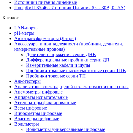
Источники питания линейные
ПрофКиП Б5-46 - Источник Питания (0… 30В, 0...5А)
Каталог
LAN-порты
pH-метры
Автотрансформаторы (Латры)
Аксессуары и принадлежности (пробники, делители,
измерительные провода)
Делители напряжения серии ДНВ
Дифференциальные пробники серии ДП
Измерительные кабели и щупы
Пробники токовые высокочастотные серии ТПВ
Пробники токовые серии ТП
Алкотестеры
Анализаторы спектра, цепей и электромагнитного поля
Анемометры цифровые
Аппараты испытательные
Аттенюаторы фиксированные
Весы цифровые
Виброметры цифровые
Влагомеры цифровые
Вольтметры
Вольтметры универсальные цифровые