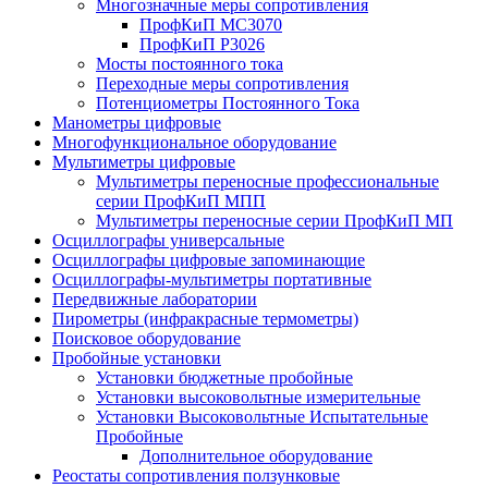
Многозначные меры сопротивления
ПрофКиП МС3070
ПрофКиП Р3026
Мосты постоянного тока
Переходные меры сопротивления
Потенциометры Постоянного Тока
Манометры цифровые
Многофункциональное оборудование
Мультиметры цифровые
Мультиметры переносные профессиональные
серии ПрофКиП МПП
Мультиметры переносные серии ПрофКиП МП
Осциллографы универсальные
Осциллографы цифровые запоминающие
Осциллографы-мультиметры портативные
Передвижные лаборатории
Пирометры (инфракрасные термометры)
Поисковое оборудование
Пробойные установки
Установки бюджетные пробойные
Установки высоковольтные измерительные
Установки Высоковольтные Испытательные
Пробойные
Дополнительное оборудование
Реостаты сопротивления ползунковые