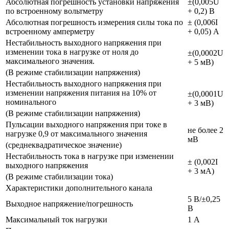
Абсолютная погрешность установки напряжения
±(0,005U
по встроенному вольтметру
+ 0,2) В
Абсолютная погрешность измерения силы тока по
± (0,006I
встроенному амперметру
+ 0,05) А
Нестабильность выходного напряжения при
изменении тока в нагрузке от ноля до
±(0,0002U
максимального значения.
+ 5 мВ)
(В режиме стабилизации напряжения)
Нестабильность выходного напряжения при
изменении напряжения питания на 10% от
±(0,0001U
номинального
+ 3 мВ)
(В режиме стабилизации напряжения)
Пульсации выходного напряжения при токе в
не более 2
нагрузке 0,9 от максимального значения
мВ
(среднеквадратическое значение)
Нестабильность тока в нагрузке при изменении
± (0,002I
выходного напряжения
+ 3 мА)
(В режиме стабилизации тока)
Характеристики дополнительного канала
5 В/±0,25
Выходное напряжение/погрешность
В
Максимальный ток нагрузки
1 А