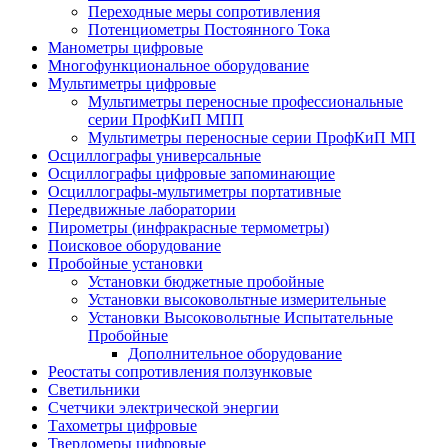
Переходные меры сопротивления
Потенциометры Постоянного Тока
Манометры цифровые
Многофункциональное оборудование
Мультиметры цифровые
Мультиметры переносные профессиональные
серии ПрофКиП МПП
Мультиметры переносные серии ПрофКиП МП
Осциллографы универсальные
Осциллографы цифровые запоминающие
Осциллографы-мультиметры портативные
Передвижные лаборатории
Пирометры (инфракрасные термометры)
Поисковое оборудование
Пробойные установки
Установки бюджетные пробойные
Установки высоковольтные измерительные
Установки Высоковольтные Испытательные
Пробойные
Дополнительное оборудование
Реостаты сопротивления ползунковые
Светильники
Счетчики электрической энергии
Тахометры цифровые
Твердомеры цифровые