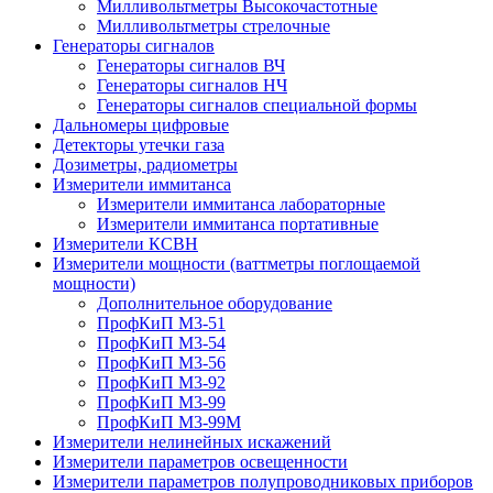
Милливольтметры Высокочастотные
Милливольтметры стрелочные
Генераторы сигналов
Генераторы сигналов ВЧ
Генераторы сигналов НЧ
Генераторы сигналов специальной формы
Дальномеры цифровые
Детекторы утечки газа
Дозиметры, радиометры
Измерители иммитанса
Измерители иммитанса лабораторные
Измерители иммитанса портативные
Измерители КСВН
Измерители мощности (ваттметры поглощаемой
мощности)
Дополнительное оборудование
ПрофКиП М3-51
ПрофКиП М3-54
ПрофКиП М3-56
ПрофКиП М3-92
ПрофКиП М3-99
ПрофКиП М3-99М
Измерители нелинейных искажений
Измерители параметров освещенности
Измерители параметров полупроводниковых приборов