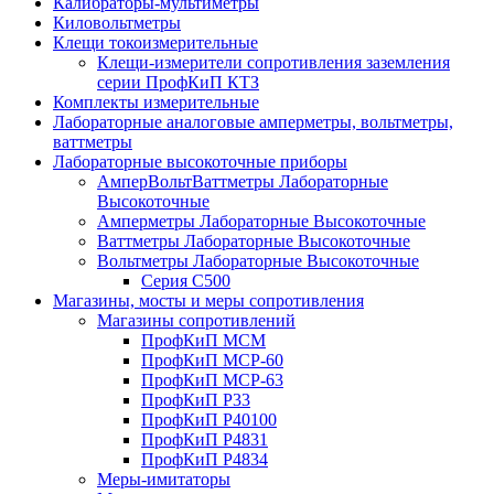
Калибраторы-мультиметры
Киловольтметры
Клещи токоизмерительные
Клещи-измерители сопротивления заземления
серии ПрофКиП КТЗ
Комплекты измерительные
Лабораторные аналоговые амперметры, вольтметры,
ваттметры
Лабораторные высокоточные приборы
АмперВольтВаттметры Лабораторные
Высокоточные
Амперметры Лабораторные Высокоточные
Ваттметры Лабораторные Высокоточные
Вольтметры Лабораторные Высокоточные
Серия С500
Магазины, мосты и меры сопротивления
Магазины сопротивлений
ПрофКиП МСМ
ПрофКиП МСР-60
ПрофКиП МСР-63
ПрофКиП Р33
ПрофКиП Р40100
ПрофКиП Р4831
ПрофКиП Р4834
Меры-имитаторы