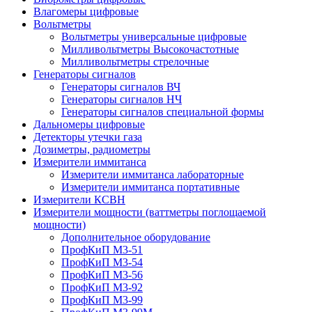
Влагомеры цифровые
Вольтметры
Вольтметры универсальные цифровые
Милливольтметры Высокочастотные
Милливольтметры стрелочные
Генераторы сигналов
Генераторы сигналов ВЧ
Генераторы сигналов НЧ
Генераторы сигналов специальной формы
Дальномеры цифровые
Детекторы утечки газа
Дозиметры, радиометры
Измерители иммитанса
Измерители иммитанса лабораторные
Измерители иммитанса портативные
Измерители КСВН
Измерители мощности (ваттметры поглощаемой
мощности)
Дополнительное оборудование
ПрофКиП М3-51
ПрофКиП М3-54
ПрофКиП М3-56
ПрофКиП М3-92
ПрофКиП М3-99