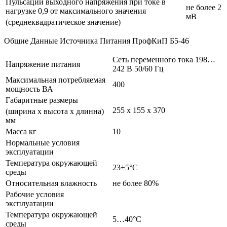
Пульсации выходного напряжения при токе в
не более 2
нагрузке 0,9 от максимального значения
мВ
(среднеквадратическое значение)
Общие Данные Источника Питания ПрофКиП Б5-46
Сеть переменного тока 198…
Напряжение питания
242 В 50/60 Гц
Максимальная потребляемая
400
мощность ВА
Габаритные размеры
255 х 155 х 370
(ширина х высота х длинна)
мм
Масса кг
10
Нормальные условия
эксплуатации
Температура окружающей
23±5°С
среды
Относительная влажность
не более 80%
Рабочие условия
эксплуатации
Температура окружающей
5…40°С
среды