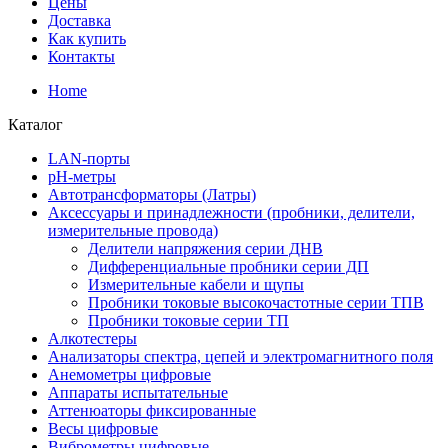
Цены
Доставка
Как купить
Контакты
Home
Каталог
LAN-порты
pH-метры
Автотрансформаторы (Латры)
Аксессуары и принадлежности (пробники, делители,
измерительные провода)
Делители напряжения серии ДНВ
Дифференциальные пробники серии ДП
Измерительные кабели и щупы
Пробники токовые высокочастотные серии ТПВ
Пробники токовые серии ТП
Алкотестеры
Анализаторы спектра, цепей и электромагнитного поля
Анемометры цифровые
Аппараты испытательные
Аттенюаторы фиксированные
Весы цифровые
Виброметры цифровые