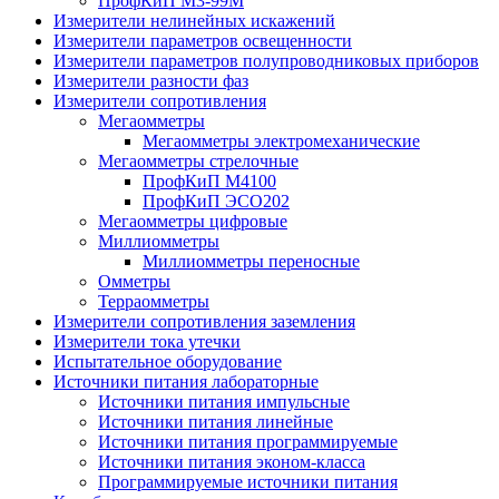
ПрофКиП М3-99М
Измерители нелинейных искажений
Измерители параметров освещенности
Измерители параметров полупроводниковых приборов
Измерители разности фаз
Измерители сопротивления
Мегаомметры
Мегаомметры электромеханические
Мегаомметры стрелочные
ПрофКиП М4100
ПрофКиП ЭСО202
Мегаомметры цифровые
Миллиомметры
Миллиомметры переносные
Омметры
Терраомметры
Измерители сопротивления заземления
Измерители тока утечки
Испытательное оборудование
Источники питания лабораторные
Источники питания импульсные
Источники питания линейные
Источники питания программируемые
Источники питания эконом-класса
Программируемые источники питания