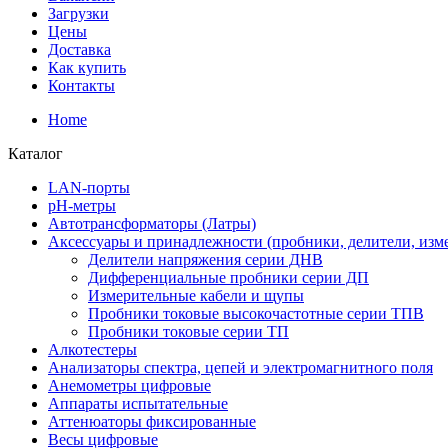
Загрузки
Цены
Доставка
Как купить
Контакты
Home
Каталог
LAN-порты
pH-метры
Автотрансформаторы (Латры)
Аксессуары и принадлежности (пробники, делители, изм
Делители напряжения серии ДНВ
Дифференциальные пробники серии ДП
Измерительные кабели и щупы
Пробники токовые высокочастотные серии ТПВ
Пробники токовые серии ТП
Алкотестеры
Анализаторы спектра, цепей и электромагнитного поля
Анемометры цифровые
Аппараты испытательные
Аттенюаторы фиксированные
Весы цифровые