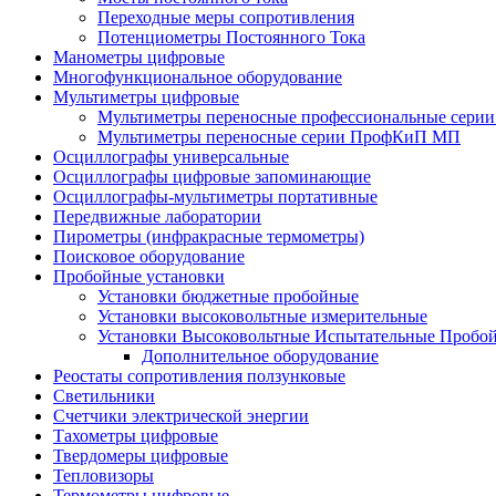
Переходные меры сопротивления
Потенциометры Постоянного Тока
Манометры цифровые
Многофункциональное оборудование
Мультиметры цифровые
Мультиметры переносные профессиональные сер
Мультиметры переносные серии ПрофКиП МП
Осциллографы универсальные
Осциллографы цифровые запоминающие
Осциллографы-мультиметры портативные
Передвижные лаборатории
Пирометры (инфракрасные термометры)
Поисковое оборудование
Пробойные установки
Установки бюджетные пробойные
Установки высоковольтные измерительные
Установки Высоковольтные Испытательные Пробо
Дополнительное оборудование
Реостаты сопротивления ползунковые
Светильники
Счетчики электрической энергии
Тахометры цифровые
Твердомеры цифровые
Тепловизоры
Термометры цифровые