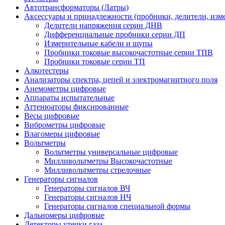
Автотрансформаторы (Латры)
Аксессуары и принадлежности (пробники, делители, изм
Делители напряжения серии ДНВ
Дифференциальные пробники серии ДП
Измерительные кабели и щупы
Пробники токовые высокочастотные серии ТПВ
Пробники токовые серии ТП
Алкотестеры
Анализаторы спектра, цепей и электромагнитного поля
Анемометры цифровые
Аппараты испытательные
Аттенюаторы фиксированные
Весы цифровые
Виброметры цифровые
Влагомеры цифровые
Вольтметры
Вольтметры универсальные цифровые
Милливольтметры Высокочастотные
Милливольтметры стрелочные
Генераторы сигналов
Генераторы сигналов ВЧ
Генераторы сигналов НЧ
Генераторы сигналов специальной формы
Дальномеры цифровые
Детекторы утечки газа