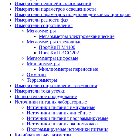
Измерители нелинейных искажений
Измерители параметров освещенности
Измерители параметров полупроводниковых приборов
Измерители разности фаз
Измерители сопротивления
Мегаомметры
Мегаомметры электромеханические
Мегаомметры стрелочные
ПрофКиП М4100
ПрофКиП ЭСО202
Мегаомметры цифровые
Миллиомметры
Миллиомметры переносные
Омметры
Терраомметры
Измерители сопротивления заземления
Измерители тока утечки
Испытательное оборудование
Источники питания лабораторные
Источники питания импульсные
Источники питания линейные
Источники питания программируемые
Источники питания эконом-класса
Программируемые источники питания
Калибраторы-мультиметры