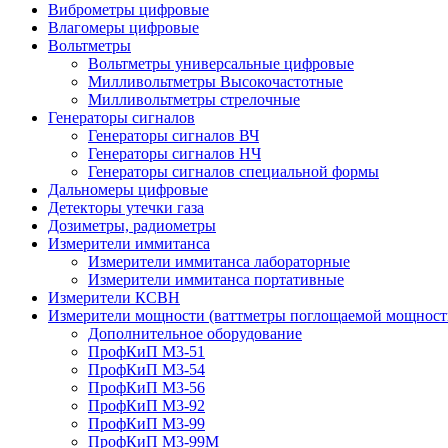
Виброметры цифровые
Влагомеры цифровые
Вольтметры
Вольтметры универсальные цифровые
Милливольтметры Высокочастотные
Милливольтметры стрелочные
Генераторы сигналов
Генераторы сигналов ВЧ
Генераторы сигналов НЧ
Генераторы сигналов специальной формы
Дальномеры цифровые
Детекторы утечки газа
Дозиметры, радиометры
Измерители иммитанса
Измерители иммитанса лабораторные
Измерители иммитанса портативные
Измерители КСВН
Измерители мощности (ваттметры поглощаемой мощност
Дополнительное оборудование
ПрофКиП М3-51
ПрофКиП М3-54
ПрофКиП М3-56
ПрофКиП М3-92
ПрофКиП М3-99
ПрофКиП М3-99М