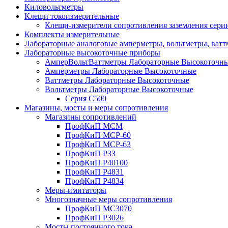
Киловольтметры
Клещи токоизмерительные
Клещи-измерители сопротивления заземления сер
Комплекты измерительные
Лабораторные аналоговые амперметры, вольтметры, ват
Лабораторные высокоточные приборы
АмперВольтВаттметры Лабораторные Высокоточн
Амперметры Лабораторные Высокоточные
Ваттметры Лабораторные Высокоточные
Вольтметры Лабораторные Высокоточные
Серия С500
Магазины, мосты и меры сопротивления
Магазины сопротивлений
ПрофКиП МСМ
ПрофКиП МСР-60
ПрофКиП МСР-63
ПрофКиП Р33
ПрофКиП Р40100
ПрофКиП Р4831
ПрофКиП Р4834
Меры-имитаторы
Многозначные меры сопротивления
ПрофКиП МС3070
ПрофКиП Р3026
Мосты постоянного тока