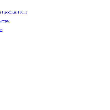
ии ПрофКиП КТЗ
тметры
ые