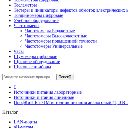
Тесламетры
Тестеры и индикаторы дефектов обмоток электрических
Толщиномеры цифровые
Учебное оборудование
Частотомеры
Частотомеры Бюджетные
Частотомеры Высокочастотные
Частотомеры повышенной точности
Частотомеры Универсальные
Часы
Шумомеры цифровые
Щитовое оборудование
Щитовые приборы
Поиск
Источники питания лабораторные
Источники питания линейные
ПрофКиП Б5-71М источник питания аналоговый (1; 0 В …
Каталог
LAN-порты
pH-метры