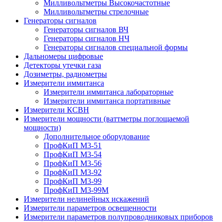
Милливольтметры Высокочастотные
Милливольтметры стрелочные
Генераторы сигналов
Генераторы сигналов ВЧ
Генераторы сигналов НЧ
Генераторы сигналов специальной формы
Дальномеры цифровые
Детекторы утечки газа
Дозиметры, радиометры
Измерители иммитанса
Измерители иммитанса лабораторные
Измерители иммитанса портативные
Измерители КСВН
Измерители мощности (ваттметры поглощаемой
мощности)
Дополнительное оборудование
ПрофКиП М3-51
ПрофКиП М3-54
ПрофКиП М3-56
ПрофКиП М3-92
ПрофКиП М3-99
ПрофКиП М3-99М
Измерители нелинейных искажений
Измерители параметров освещенности
Измерители параметров полупроводниковых приборов