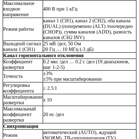
Максимальное
входное
400 В при 1 кГц
напряжение
канал 1 (CH1), канал 2 (CH2), оба канала
(DUAL) (попеременно (ALT) /поочередно
Режим работы
(CHOP)), сумма каналов (ADD), разность
каналов (CH2 INV)
Выходной сигнал
25 мВ /дел, 50 Ом
канала 1 (CH1)
20 Гц … 10 МГц (-3 дБ)
Канал горизонтального отклонения
Коэффициент
0.2 мкс /дел … 0.2 с /дел (19 диапазонов,
развертки
шаг 1-2-5)
±3%
Точность
±5% при масштабировании
Регулировка
≥ 2.5:1
коэффициента
Масштабирование
х 10
развертки
Максимальный
коэффициент
20 нс /дел
развертки
Синхронизация
автоматический (AUTO), ждущий
Режим
(NORM), ТВ-синхронизация (TV)