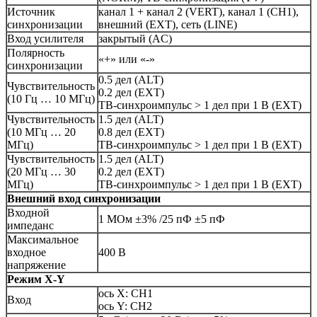
Источник
канал 1 + канал 2 (VERT), канал 1 (CH1),
синхронизации
внешний (EXT), сеть (LINE)
Вход усилителя
закрытый (AC)
Полярность
«+» или «-»
синхронизации
0.5 дел (ALT)
Чувствительность
0.2 дел (EXT)
(10 Гц … 10 МГц)
ТВ-синхроимпульс > 1 дел при 1 В (EXT)
Чувствительность
1.5 дел (ALT)
(10 МГц … 20
0.8 дел (EXT)
МГц)
ТВ-синхроимпульс > 1 дел при 1 В (EXT)
Чувствительность
1.5 дел (ALT)
(20 МГц … 30
0.2 дел (EXT)
МГц)
ТВ-синхроимпульс > 1 дел при 1 В (EXT)
Внешний вход синхронизации
Входной
1 МОм ±3% /25 пФ ±5 пФ
импеданс
Максимальное
входное
400 В
напряжение
Режим
X
-
Y
ось X: CH1
Вход
ось Y: CH2