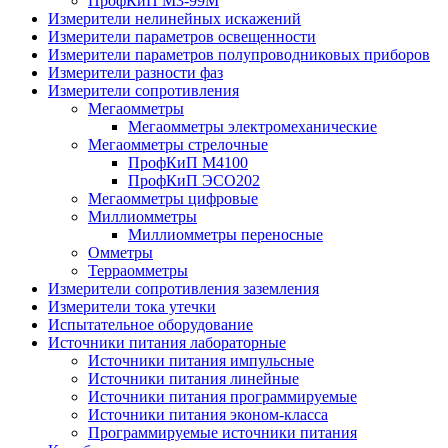
ПрофКиП М3-99М
Измерители нелинейных искажений
Измерители параметров освещенности
Измерители параметров полупроводниковых приборов
Измерители разности фаз
Измерители сопротивления
Мегаомметры
Мегаомметры электромеханические
Мегаомметры стрелочные
ПрофКиП М4100
ПрофКиП ЭСО202
Мегаомметры цифровые
Миллиомметры
Миллиомметры переносные
Омметры
Терраомметры
Измерители сопротивления заземления
Измерители тока утечки
Испытательное оборудование
Источники питания лабораторные
Источники питания импульсные
Источники питания линейные
Источники питания программируемые
Источники питания эконом-класса
Программируемые источники питания