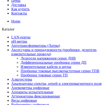
Цены
Доставка
Как купить
Контакты
Home
Каталог
LAN-порты
pH-метры
Автотрансформаторы (Латры)
Аксессуары и принадлежности (пробники, делители,
измерительные провода)
Делители напряжения серии ДНВ
Дифференциальные пробники серии ДП
Измерительные кабели и щупы
Пробники токовые высокочастотные серии ТПВ
Пробники токовые серии ТП
Алкотестеры
Анализаторы спектра, цепей и электромагнитного поля
Анемометры цифровые
Аппараты испытательные
Аттенюаторы фиксированные
Весы цифровые
Виброметры цифровые