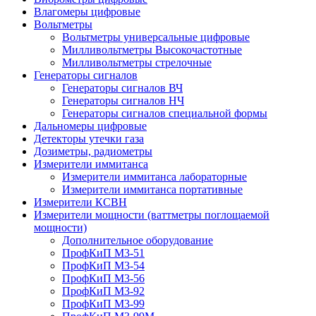
Влагомеры цифровые
Вольтметры
Вольтметры универсальные цифровые
Милливольтметры Высокочастотные
Милливольтметры стрелочные
Генераторы сигналов
Генераторы сигналов ВЧ
Генераторы сигналов НЧ
Генераторы сигналов специальной формы
Дальномеры цифровые
Детекторы утечки газа
Дозиметры, радиометры
Измерители иммитанса
Измерители иммитанса лабораторные
Измерители иммитанса портативные
Измерители КСВН
Измерители мощности (ваттметры поглощаемой
мощности)
Дополнительное оборудование
ПрофКиП М3-51
ПрофКиП М3-54
ПрофКиП М3-56
ПрофКиП М3-92
ПрофКиП М3-99