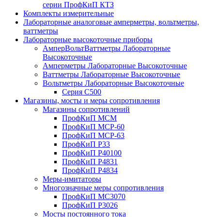
серии ПрофКиП КТЗ
Комплекты измерительные
Лабораторные аналоговые амперметры, вольтметры,
ваттметры
Лабораторные высокоточные приборы
АмперВольтВаттметры Лабораторные
Высокоточные
Амперметры Лабораторные Высокоточные
Ваттметры Лабораторные Высокоточные
Вольтметры Лабораторные Высокоточные
Серия С500
Магазины, мосты и меры сопротивления
Магазины сопротивлений
ПрофКиП МСМ
ПрофКиП МСР-60
ПрофКиП МСР-63
ПрофКиП Р33
ПрофКиП Р40100
ПрофКиП Р4831
ПрофКиП Р4834
Меры-имитаторы
Многозначные меры сопротивления
ПрофКиП МС3070
ПрофКиП Р3026
Мосты постоянного тока