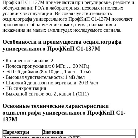
ПрофКиП С1-137М применяются при регулировке, ремонте и
обслуживании РЭА в лабораторных, цеховых и полевых
условиях эксплуатации. Высокая чувствительность
осциллографа универсального ПрофКиП С1-137М позволяет
производить обнаружение помех, шума, наложения и
искажения на малых амплитудах исследуемого сигнала.
Особенности и преимущества осциллографа
универсального ПрофКиП С1-137М
▪ Количество каналов: 2
▪ Полоса пропускания: 0 МГц … 30 МГц
▪ ЭЛТ: 6 дюймов (8 х 10 дел, 1 дел = 1 см)
▪ Высокая чувствительность: 1 мВ /дел
▪ Широкий диапазон по вертикали: 20 В /дел
▪ ТВ-синхронизация
▪ Выходной сигнал: ось Z, канал 1 (CH1)
Основные технические характеристики
осциллографа универсального ПрофКиП С1-
137М
Параметры
Значения