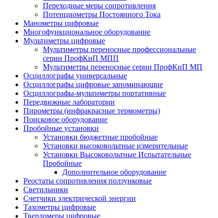
Переходные меры сопротивления
Потенциометры Постоянного Тока
Манометры цифровые
Многофункциональное оборудование
Мультиметры цифровые
Мультиметры переносные профессиональные
серии ПрофКиП МПП
Мультиметры переносные серии ПрофКиП МП
Осциллографы универсальные
Осциллографы цифровые запоминающие
Осциллографы-мультиметры портативные
Передвижные лаборатории
Пирометры (инфракрасные термометры)
Поисковое оборудование
Пробойные установки
Установки бюджетные пробойные
Установки высоковольтные измерительные
Установки Высоковольтные Испытательные
Пробойные
Дополнительное оборудование
Реостаты сопротивления ползунковые
Светильники
Счетчики электрической энергии
Тахометры цифровые
Твердомеры цифровые