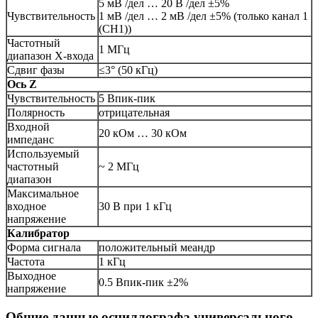
5 мВ /дел … 20 В /дел ±5%
Чувствительность
1 мВ /дел … 2 мВ /дел ±5% (только канал 1
(CH1))
Частотный
1 МГц
диапазон X-входа
Сдвиг фазы
≤3° (50 кГц)
Ось
Z
Чувствительность
5 Впик-пик
Полярность
отрицательная
Входной
20 кОм … 30 кОм
импеданс
Используемый
частотный
~ 2 МГц
диапазон
Максимальное
входное
30 В при 1 кГц
напряжение
Калибратор
Форма сигнала
положительный меандр
Частота
1 кГц
Выходное
0.5 Впик-пик ±2%
напряжение
Общие данные осциллографа универсального