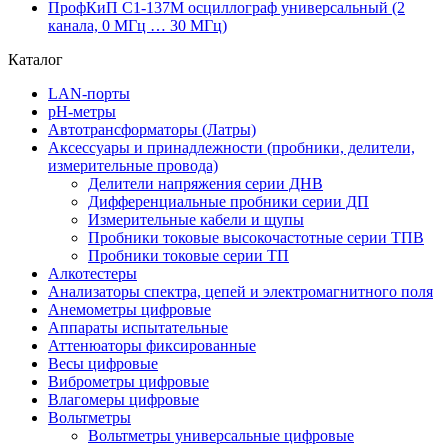
ПрофКиП С1-137М осциллограф универсальный (2
канала, 0 МГц … 30 МГц)
Каталог
LAN-порты
pH-метры
Автотрансформаторы (Латры)
Аксессуары и принадлежности (пробники, делители,
измерительные провода)
Делители напряжения серии ДНВ
Дифференциальные пробники серии ДП
Измерительные кабели и щупы
Пробники токовые высокочастотные серии ТПВ
Пробники токовые серии ТП
Алкотестеры
Анализаторы спектра, цепей и электромагнитного поля
Анемометры цифровые
Аппараты испытательные
Аттенюаторы фиксированные
Весы цифровые
Виброметры цифровые
Влагомеры цифровые
Вольтметры
Вольтметры универсальные цифровые