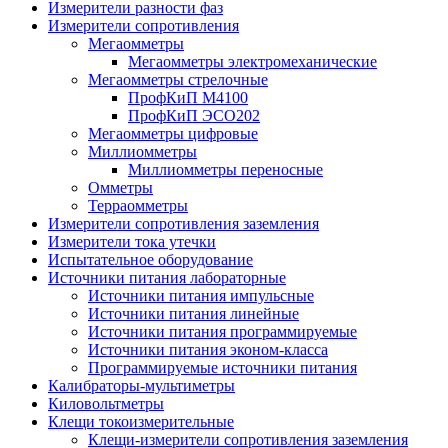
Измерители разности фаз
Измерители сопротивления
Мегаомметры
Мегаомметры электромеханические
Мегаомметры стрелочные
ПрофКиП М4100
ПрофКиП ЭСО202
Мегаомметры цифровые
Миллиомметры
Миллиомметры переносные
Омметры
Терраомметры
Измерители сопротивления заземления
Измерители тока утечки
Испытательное оборудование
Источники питания лабораторные
Источники питания импульсные
Источники питания линейные
Источники питания программируемые
Источники питания эконом-класса
Программируемые источники питания
Калибраторы-мультиметры
Киловольтметры
Клещи токоизмерительные
Клещи-измерители сопротивления заземления