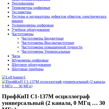
Тепловизоры
Термометры цифровые
Тесламетры
Тестеры и индикаторы дефектов обмоток электрических
машин
Толщиномеры цифровые
Учебное оборудование
Частотомеры
Частотомеры Бюджетные
Частотомеры Высокочастотные
Частотомеры повышенной точности
Частотомеры Универсальные
Часы
Шумомеры цифровые
Щитовое оборудование
Щитовые приборы
ПрофКиП С1-137М осциллограф
универсальный (2 канала, 0 МГц … 30