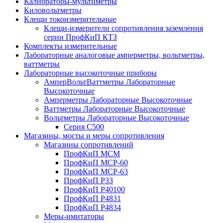
Калибраторы-мультиметры
Киловольтметры
Клещи токоизмерительные
Клещи-измерители сопротивления заземления
серии ПрофКиП КТЗ
Комплекты измерительные
Лабораторные аналоговые амперметры, вольтметры,
ваттметры
Лабораторные высокоточные приборы
АмперВольтВаттметры Лабораторные
Высокоточные
Амперметры Лабораторные Высокоточные
Ваттметры Лабораторные Высокоточные
Вольтметры Лабораторные Высокоточные
Серия С500
Магазины, мосты и меры сопротивления
Магазины сопротивлений
ПрофКиП МСМ
ПрофКиП МСР-60
ПрофКиП МСР-63
ПрофКиП Р33
ПрофКиП Р40100
ПрофКиП Р4831
ПрофКиП Р4834
Меры-имитаторы