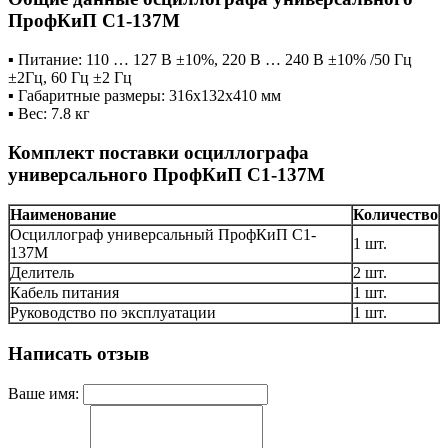
ПрофКиП С1-137М
▪ Питание: 110 … 127 В ±10%, 220 В … 240 В ±10% /50 Гц
±2Гц, 60 Гц ±2 Гц
▪ Габаритные размеры: 316х132х410 мм
▪ Вес: 7.8 кг
Комплект поставки осциллографа
универсального ПрофКиП С1-137М
Наименование
Количество
Осциллограф универсальный ПрофКиП С1-
1 шт.
137М
Делитель
2 шт.
Кабель питания
1 шт.
Руководство по эксплуатации
1 шт.
Написать отзыв
Ваше имя: