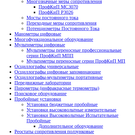
Многозначные меры сопротивления
ПрофКиП МС3070
ПрофКиП Р3026
Мосты постоянного тока
Переходные меры сопротивления
Потенциометры Постоянного Тока
Манометры цифровые
Многофункциональное оборудование
Мультиметры цифровые
Мультиметры переносные профессиональные
серии ПрофКиП МПП
Мультиметры переносные серии ПрофКиП МП
Осциллографы универсальные
Осциллографы цифровые запоминающие
Осциллографы-мультиметры портативные
Передвижные лаборатории
Пирометры (инфракрасные термометры)
Поисковое оборудование
Пробойные установки
Установки бюджетные пробойные
Установки высоковольтные измерительные
Установки Высоковольтные Испытательные
Пробойные
Дополнительное оборудование
Реостаты сопротивления ползунковые