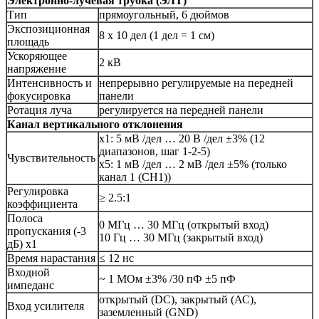
Электронно-лучевая трубка (ЭЛТ)
Тип
прямоугольный, 6 дюймов
Экспозиционная
8 х 10 дел (1 дел = 1 см)
площадь
Ускоряющее
2 кВ
напряжение
Интенсивность и
непрерывно регулируемые на передней
фокусировка
панели
Ротация луча
регулируется на передней панели
Канал вертикального отклонения
х1: 5 мВ /дел … 20 В /дел ±3% (12
диапазонов, шаг 1-2-5)
Чувствительность
х5: 1 мВ /дел … 2 мВ /дел ±5% (только
канал 1 (CH1))
Регулировка
≥ 2.5:1
коэффициента
Полоса
0 МГц … 30 МГц (открытый вход)
пропускания (-3
10 Гц … 30 МГц (закрытый вход)
дБ) х1
Время нарастания
≤ 12 нс
Входной
~ 1 МОм ±3% /30 пФ ±5 пФ
импеданс
открытый (DC), закрытый (АС),
Вход усилителя
заземленный (GND)