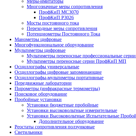
Меры-имитаторы
Многозначные меры сопротивления
ПрофКиП МС3070
ПрофКиП Р3026
Мосты постоянного тока
Переходные меры сопротивления
Потенциометры Постоянного Тока
Манометры цифровые
Многофункциональное оборудование
Мультиметры цифровые
Мультиметры переносные профессиональные сер
Мультиметры переносные серии ПрофКиП МП
Осциллографы универсальные
Осциллографы цифровые запоминающие
Осциллографы-мультиметры портативные
Передвижные лаборатории
Пирометры (инфракрасные термометры)
Поисковое оборудование
Пробойные установки
Установки бюджетные пробойные
Установки высоковольтные измерительные
Установки Высоковольтные Испытательные Пробо
Дополнительное оборудование
Реостаты сопротивления ползунковые
Светильники