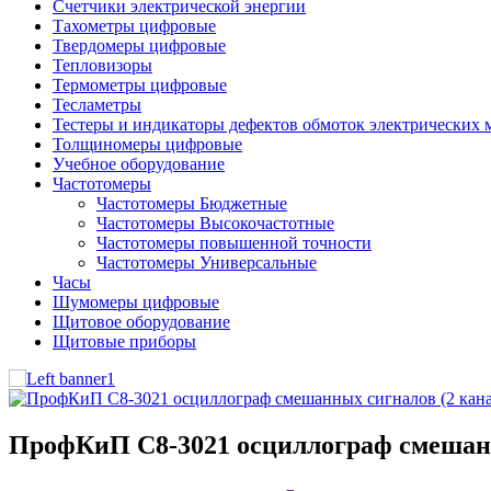
Счетчики электрической энергии
Тахометры цифровые
Твердомеры цифровые
Тепловизоры
Термометры цифровые
Тесламетры
Тестеры и индикаторы дефектов обмоток электрических
Толщиномеры цифровые
Учебное оборудование
Частотомеры
Частотомеры Бюджетные
Частотомеры Высокочастотные
Частотомеры повышенной точности
Частотомеры Универсальные
Часы
Шумомеры цифровые
Щитовое оборудование
Щитовые приборы
ПрофКиП С8-3021 осциллограф смешанн