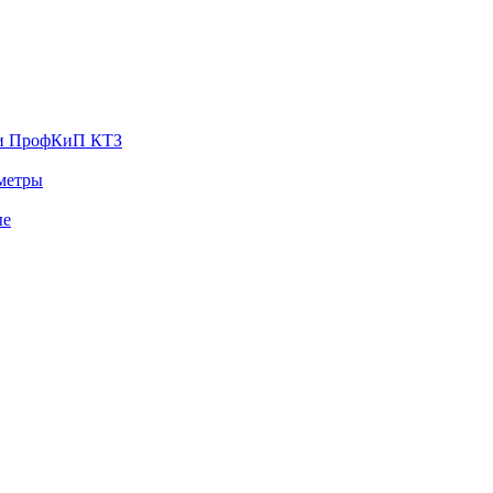
ии ПрофКиП КТЗ
тметры
ые