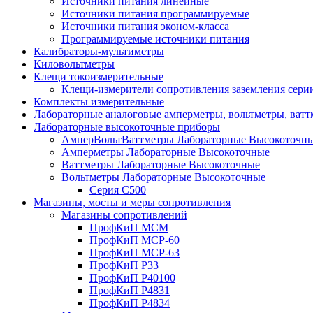
Источники питания линейные
Источники питания программируемые
Источники питания эконом-класса
Программируемые источники питания
Калибраторы-мультиметры
Киловольтметры
Клещи токоизмерительные
Клещи-измерители сопротивления заземления сер
Комплекты измерительные
Лабораторные аналоговые амперметры, вольтметры, ват
Лабораторные высокоточные приборы
АмперВольтВаттметры Лабораторные Высокоточн
Амперметры Лабораторные Высокоточные
Ваттметры Лабораторные Высокоточные
Вольтметры Лабораторные Высокоточные
Серия С500
Магазины, мосты и меры сопротивления
Магазины сопротивлений
ПрофКиП МСМ
ПрофКиП МСР-60
ПрофКиП МСР-63
ПрофКиП Р33
ПрофКиП Р40100
ПрофКиП Р4831
ПрофКиП Р4834