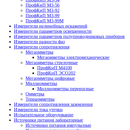
ПрофКиП М3-56
ПрофКиП М3-92
ПрофКиП М3-99
ПрофКиП М3-99М
Измерители нелинейных искажений
Измерители параметров освещенности
Измерители параметров полупроводниковых приборов
Измерители разности фаз
Измерители сопротивления
Мегаомметры
Мегаомметры электромеханические
Мегаомметры стрелочные
ПрофКиП М4100
ПрофКиП ЭСО202
Мегаомметры цифровые
Миллиомметры
Миллиомметры переносные
Омметры
Терраомметры
Измерители сопротивления заземления
Измерители тока утечки
Испытательное оборудование
Источники питания лабораторные
Источники питания импульсные