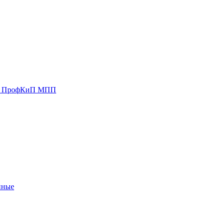
ии ПрофКиП МПП
йные