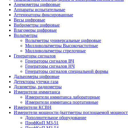
Анемометры цифровые
Аппараты испытательные
Аттенюаторы фиксированные
Весы цифровые
Виброметры цифровые
Влагомеры цифровые
Вольтметры
Вольтметры универсальные цифровые
Милливольтметры Высокочастотные
Милливольтметры стрелочные
Генераторы сигналов
Генераторы сигналов ВЧ
Генераторы сигналов НЧ
Генераторы сигналов специальной формы
Дальномеры цифровые
Детекторы утечки газа
Дозиметры, радиометры
Измерители иммитанса
Измерители иммитанса лабораторные
Измерители иммитанса портативные
Измерители КСВН
Измерители мощности (ваттметры поглощаемой мощност
Дополнительное оборудование
ПрофКиП М3-51
ПрофКиП М3-54