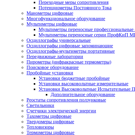
Переходные меры сопротивления
Потенциометры Постоянного Тока
Манометры цифровые
Многофункциональное оборудование
Мультиметры цифровые
Мультиметры переносные профессиональны
Мультиметры переносные серии ПрофКиП М
Осциллографы универсальные
Осциллографы цифровые запоминающие
Осциллографы-мультиметры портативные
Передвижные лаборатории
Пирометры (инфракрасные термометры)
Поисковое оборудование
Пробойные установки
Установки бюджетные пробойные
Установки высоковольтные измерительные
Установки Высоковольтные Испытательные 
Дополнительное оборудование
Реостаты сопротивления ползунковые
Светильники
Счетчики электрической энергии
Тахометры цифровые
Твердомеры цифровые
Тепловизоры
Термометры цифровые