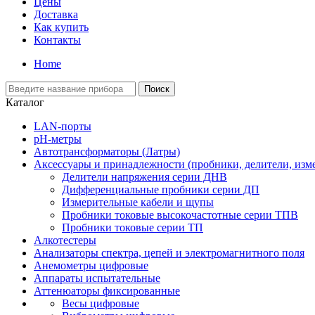
Цены
Доставка
Как купить
Контакты
Home
Поиск
Каталог
LAN-порты
pH-метры
Автотрансформаторы (Латры)
Аксессуары и принадлежности (пробники, делители, изм
Делители напряжения серии ДНВ
Дифференциальные пробники серии ДП
Измерительные кабели и щупы
Пробники токовые высокочастотные серии ТПВ
Пробники токовые серии ТП
Алкотестеры
Анализаторы спектра, цепей и электромагнитного поля
Анемометры цифровые
Аппараты испытательные
Аттенюаторы фиксированные
Весы цифровые