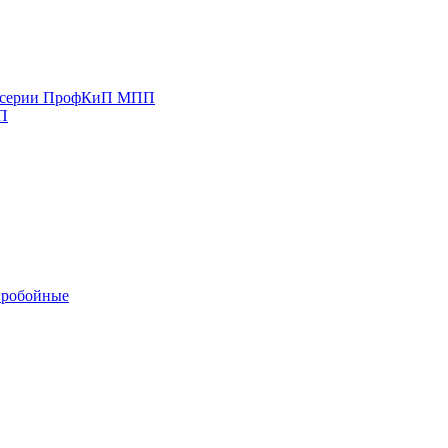
е серии ПрофКиП МПП
П
Пробойные