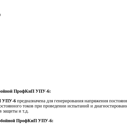
0
обойной ПрофКиП УПУ-6:
 УПУ-6
предназначена для генерирования напряжения постоянн
постоянного токов при проведении испытаний и диагностирован
 защиты и т.д.
робойной ПрофКиП УПУ-6
: