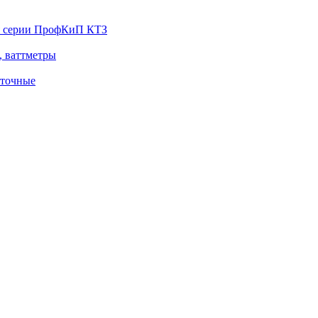
я серии ПрофКиП КТЗ
, ваттметры
оточные