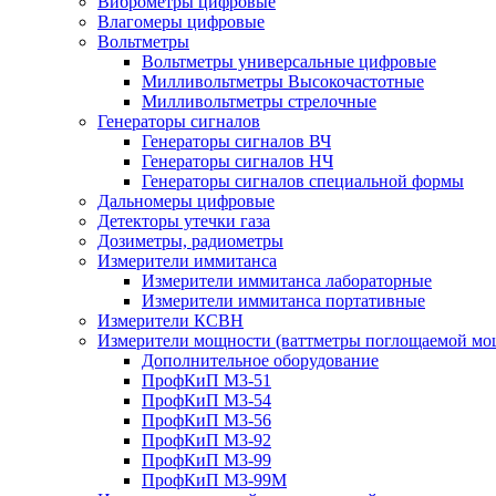
Виброметры цифровые
Влагомеры цифровые
Вольтметры
Вольтметры универсальные цифровые
Милливольтметры Высокочастотные
Милливольтметры стрелочные
Генераторы сигналов
Генераторы сигналов ВЧ
Генераторы сигналов НЧ
Генераторы сигналов специальной формы
Дальномеры цифровые
Детекторы утечки газа
Дозиметры, радиометры
Измерители иммитанса
Измерители иммитанса лабораторные
Измерители иммитанса портативные
Измерители КСВН
Измерители мощности (ваттметры поглощаемой мо
Дополнительное оборудование
ПрофКиП М3-51
ПрофКиП М3-54
ПрофКиП М3-56
ПрофКиП М3-92
ПрофКиП М3-99
ПрофКиП М3-99М