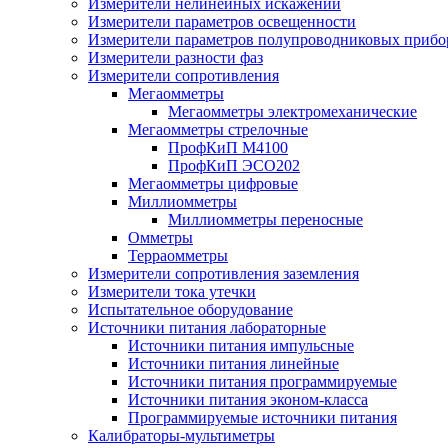
Измерители нелинейных искажений
Измерители параметров освещенности
Измерители параметров полупроводниковых прибо
Измерители разности фаз
Измерители сопротивления
Мегаомметры
Мегаомметры электромеханические
Мегаомметры стрелочные
ПрофКиП М4100
ПрофКиП ЭСО202
Мегаомметры цифровые
Миллиомметры
Миллиомметры переносные
Омметры
Терраомметры
Измерители сопротивления заземления
Измерители тока утечки
Испытательное оборудование
Источники питания лабораторные
Источники питания импульсные
Источники питания линейные
Источники питания программируемые
Источники питания эконом-класса
Программируемые источники питания
Калибраторы-мультиметры