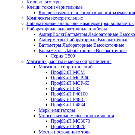
Киловольтметры
Клещи токоизмерительные
Клещи-измерители сопротивления заземлени
Комплекты измерительные
Лабораторные аналоговые амперметры, вольтметры
Лабораторные высокоточные приборы
АмперВольтВаттметры Лабораторные Высок
Амперметры Лабораторные Высокоточные
Ваттметры Лабораторные Высокоточные
Вольтметры Лабораторные Высокоточные
Серия С500
Магазины, мосты и меры сопротивления
Магазины сопротивлений
ПрофКиП МСМ
ПрофКиП МСР-60
ПрофКиП МСР-63
ПрофКиП Р33
ПрофКиП Р40100
ПрофКиП Р4831
ПрофКиП Р4834
Меры-имитаторы
Многозначные меры сопротивления
ПрофКиП МС3070
ПрофКиП Р3026
Мосты постоянного тока